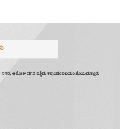
ಳು
ಶ್ರೀ ನಗರ, ಅಶೋಕ್ ನಗರ ಪಶ್ಚಿಮ ಕವುಂಡಂಪಲಯಂ,ಕೊಯಮತ್ತೂರು -