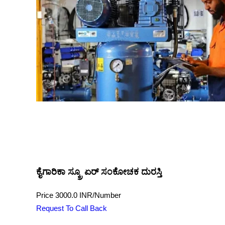
ಕೈಗಾರಿಕಾ ಸ್ಕ್ರೂ ಏರ್ ಸಂಕೋಚಕ ದುರಸ್ತಿ
Price
3000.0 INR
/
Number
Request To Call Back