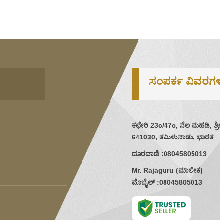
ಸಂಪರ್ಕ ವಿವರಗ
ಕಛೇರಿ 23c/47c, ನೆಲ ಮಹಡಿ, 
641030, ತಮಿಳುನಾಡು, ಭಾರತ
ದೂರವಾಣಿ :
08045805013
Mr. Rajaguru
(
ಮಾಲೀಕ
)
ಮೊಬೈಲ್ :
08045805013